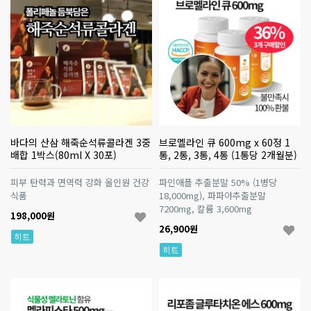
바다의 산삼 해죽순석류콜라겐 3중
브로멜라인 큐 600mg x 60정 1
배합 1박스(80ml X 30포)
통, 2통, 3통, 4통 (1통당 2개월분)
피부 탄력과 면역력 강화 올인원 건강
파인애플 추출분말 50% (1병당
식품
18,000mg), 파파야추출분말
7200mg, 칼륨 3,600mg
198,000원
26,900원
히트
히트