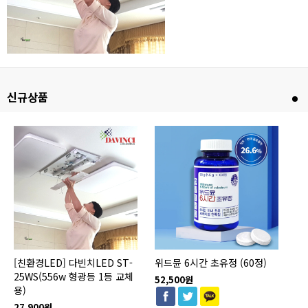
신규상품
[친환경LED] 다빈치LED ST-
위드뮨 6시간 초유정 (60정)
[
25WS(556w 형광등 1등 교체
2
52,500원
용)
용)
27,900원
27