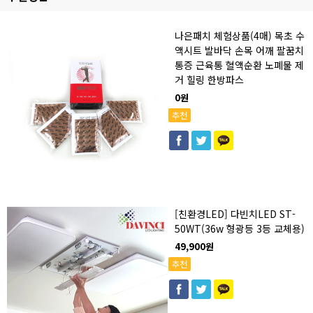
나은패치 체험상품(4매) 목초 수
액시트 발바닥 손목 어깨 팔꿈치
통증 근육통 혈액순환 노폐물 제
거 힐링 한방파스
0원
추천
[친환경LED] 다빈치LED ST-
50WT(36w 형광등 3등 교체용)
49,900원
추천