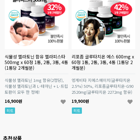
식물성 멜라토닌 함유 멜라피스타
리포좀 글루타치온 에스 600mg x
500mg x 60정 1통, 2통, 3통, 4통
60정 1통, 2통, 3통, 4통 (1통당 2
(1통당 2개월분)
개월분)
식물성 멜라토닌 1mg 함유(2정당),
엥게비타 지에스에이치(글루타치온
식물성 멜라토닌과 L-테아닌 + L-트립
2.5%) 50%, 리포좀글루타치온-G90
토판이 모두 한 정에!
2520mg(글루타치온 2272mg 함유)
16,900원
19,900원
히트
히트
추천상품