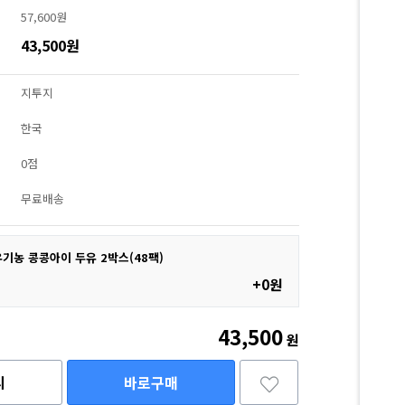
57,600원
43,500원
지투지
한국
0점
무료배송
기농 콩콩아이 두유 2박스(48팩)
+0원
43,500
원
니
바로구매