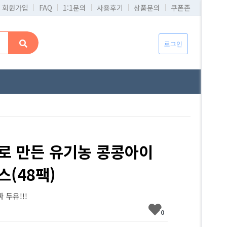
회원가입
FAQ
1:1문의
사용후기
상품문의
쿠폰존
로그인
로 만든 유기농 콩콩아이
스(48팩)
 두유!!!
0