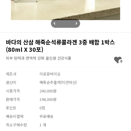
바다의 산삼 해죽순석류콜라겐 3중 배합 1박스
(80ml X 30포)
피부 탄력과 면역력 강화 올인원 건강식품
0
제조사
이로운바이오
원산지
해죽순추출액(미얀마산)
시중가격
240,000원
판매가격
198,000원
포인트
0점
배송비결제
무료배송
최소구매수량
1 개