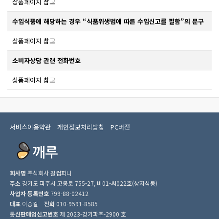
상품페이지 참고
수입식품에 해당하는 경우 “식품위생법에 따른 수입신고를 필함”의 문구
상품페이지 참고
소비자상담 관련 전화번호
상품페이지 참고
서비스이용약관
개인정보처리방침
PC버전
회사명
주식회사 길컴퍼니
주소
경기도 파주시 고봉로 755-27, 비01-씨022호(상지석동)
사업자 등록번호
799-88-02412
대표
이승길
전화
010-9591-8585
통신판매업신고번호
제 2023-경기파주-2900 호