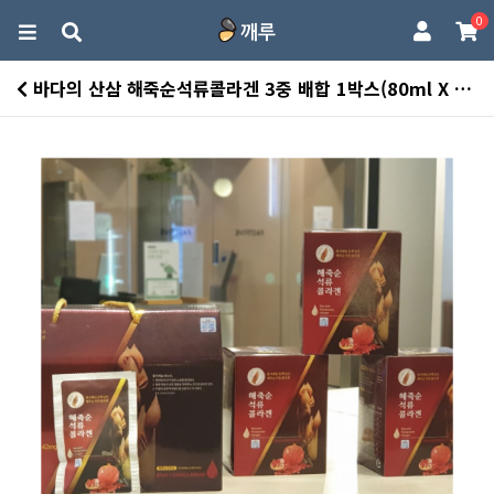
0
바다의 산삼 해죽순석류콜라겐 3중 배합 1박스(80ml X 30포) > 일반식품