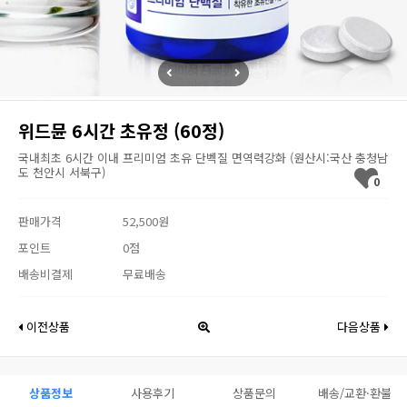
위드뮨 6시간 초유정 (60정)
국내최초 6시간 이내 프리미엄 초유 단벡질 면역력강화 (원산시:국산 충청남
도 천안시 서북구)
0
판매가격
52,500원
포인트
0점
배송비결제
무료배송
이전상품
다음상품
상품정보
사용후기
상품문의
배송/교환·환불