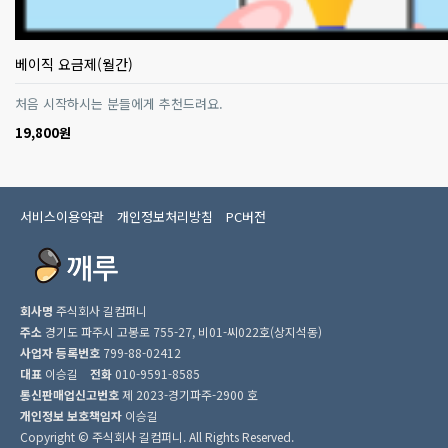
베이직 요금제(월간)
처음 시작하시는 분들에게 추천드려요.
19,800원
서비스이용약관
개인정보처리방침
PC버전
회사명
주식회사 길컴퍼니
주소
경기도 파주시 고봉로 755-27, 비01-씨022호(상지석동)
사업자 등록번호
799-88-02412
대표
이승길
전화
010-9591-8585
통신판매업신고번호
제 2023-경기파주-2900 호
개인정보 보호책임자
이승길
Copyright © 주식회사 길컴퍼니. All Rights Reserved.