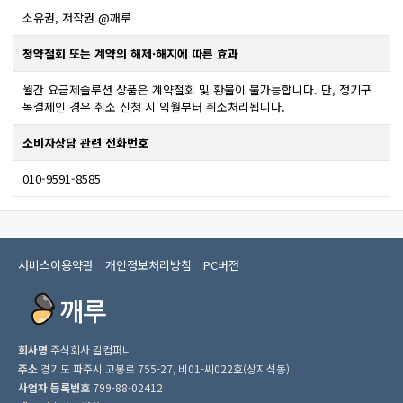
소유권, 저작권 @깨루
청약철회 또는 계약의 해제·해지에 따른 효과
월간 요금제솔루션 상품은 계약철회 및 환불이 불가능합니다. 단, 정기구
독결제인 경우 취소 신청 시 익월부터 취소처리됩니다.
소비자상담 관련 전화번호
010-9591-8585
서비스이용약관
개인정보처리방침
PC버전
회사명
주식회사 길컴퍼니
주소
경기도 파주시 고봉로 755-27, 비01-씨022호(상지석동)
사업자 등록번호
799-88-02412