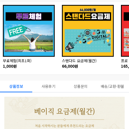
무료체험(최초1회)
스탠다드 요금제(월간)
프로
1,000원
66,000원
165
상품정보
사용후기
상품문의
배송/교환·환불