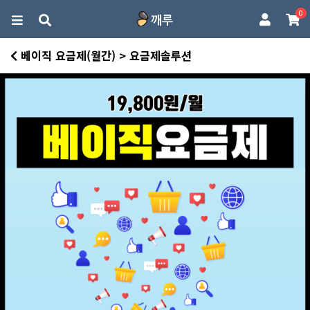
0
베이직 요금제(월간) > 요금제솔루션