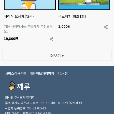
베이직 요금제(월간)
무료체험(최초1회)
처음 시작하시는 분들에게 추천드려
1,000원
요.
19,800원
더보기 +
서비스이용약관
개인정보처리방침
PC버전
회사명
주식회사 길컴퍼니
주소
경기도 파주시 고봉로 755-27, 비01-씨022호(상지석동)
사업자 등록번호
799-88-02412
대표
이승길
전화
010-9591-8585