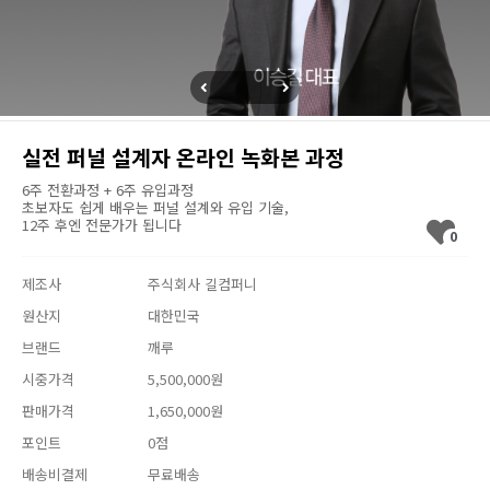
실전 퍼널 설계자 온라인 녹화본 과정
6주 전환과정 + 6주 유입과정
초보자도 쉽게 배우는 퍼널 설계와 유입 기술,
12주 후엔 전문가가 됩니다
0
제조사
주식회사 길컴퍼니
원산지
대한민국
브랜드
깨루
시중가격
5,500,000원
판매가격
1,650,000원
포인트
0점
배송비결제
무료배송